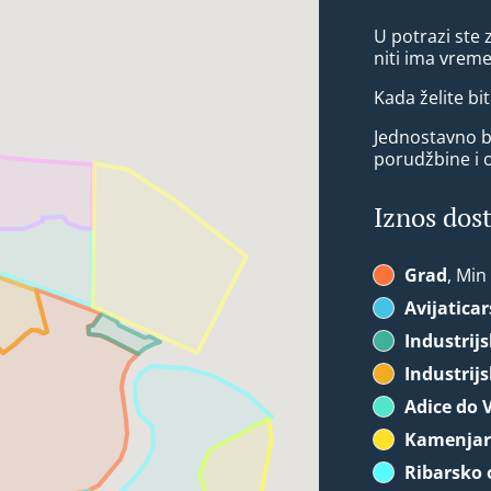
U potrazi ste
niti ima vrem
Kada želite bit
Jednostavno bi
porudžbine i 
Iznos dos
Grad
, Min
Avijatica
Industrij
Industrij
Adice do 
Kamenja
Ribarsko 