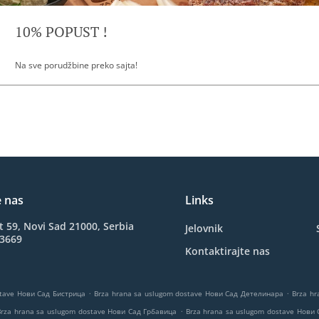
10% POPUST !
Na sve porudžbine preko sajta!
e nas
Links
t 59, Novi Sad 21000, Serbia
Jelovnik
03669
Kontaktirajte nas
.
.
stave Нови Сад Бистрица
Brza hrana sa uslugom dostave Нови Сад Детелинара
Brza h
.
Brza hrana sa uslugom dostave Нови Сад Грбавица
Brza hrana sa uslugom dostave Нови