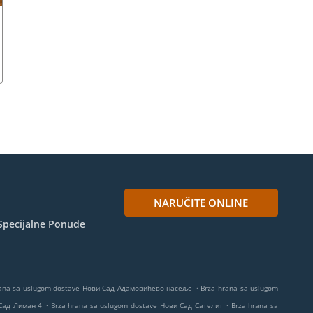
NARUČITE ONLINE
Specijalne Ponude
.
rana sa uslugom dostave Нови Сад Адамовићево насеље
Brza hrana sa uslugom
.
.
 Сад Лиман 4
Brza hrana sa uslugom dostave Нови Сад Сателит
Brza hrana sa