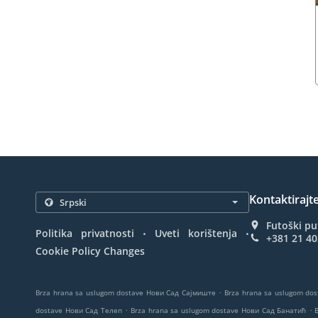
Kontaktirajt
Futoški pu
.
.
Politika privatnosti
Uveti korištenja
+381 21 4
Cookie Policy Changes
.
Brza hrana sa uslugom dostave Нови Сад Сајмиште
Brza hrana sa uslugom do
.
.
dostave Нови Сад Телеп
Brza hrana sa uslugom dostave Нови Сад Банатић