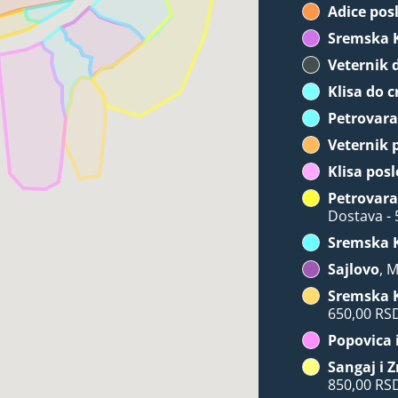
Adice pos
Sremska 
Veternik 
Klisa do c
Petrovara
Veternik 
Klisa posl
Petrovara
Dostava -
Sremska 
Sajlovo
, 
Sremska 
650,00 RS
Popovica 
Sangaj i 
850,00 RS