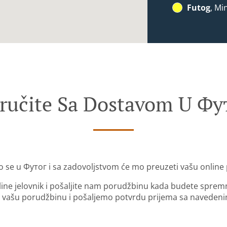
Futog
, Mi
ručite Sa Dostavom U Фу
o se u Футог i sa zadovoljstvom će mo preuzeti vašu online
nline jelovnik i pošaljite nam porudžbinu kada budete sprem
 vašu porudžbinu i pošaljemo potvrdu prijema sa naveden