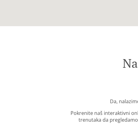
Na
Da, nalazim
Pokrenite naš interaktivni o
trenutaka da pregledamo