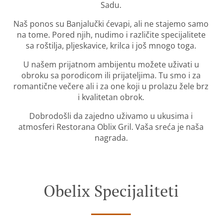
Sadu.
Naš ponos su Banjalučki ćevapi, ali ne stajemo samo
na tome. Pored njih, nudimo i različite specijalitete
sa roštilja, pljeskavice, krilca i još mnogo toga.
U našem prijatnom ambijentu možete uživati u
obroku sa porodicom ili prijateljima. Tu smo i za
romantične večere ali i za one koji u prolazu žele brz
i kvalitetan obrok.
Dobrodošli da zajedno uživamo u ukusima i
atmosferi Restorana Oblix Gril. Vaša sreća je naša
nagrada.
Obelix Specijaliteti