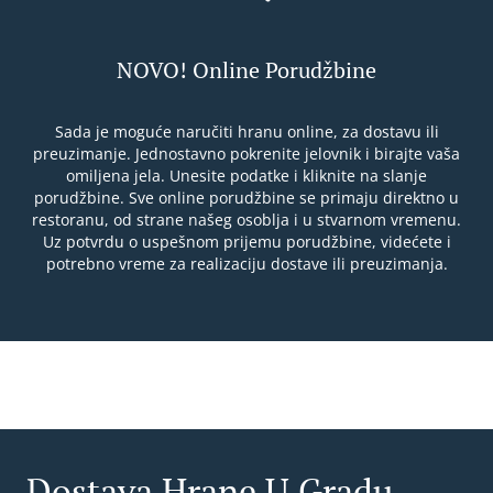
NOVO! Online Porudžbine
Sada je moguće naručiti hranu online, za dostavu ili
preuzimanje. Jednostavno pokrenite jelovnik i birajte vaša
omiljena jela. Unesite podatke i kliknite na slanje
porudžbine. Sve online porudžbine se primaju direktno u
restoranu, od strane našeg osoblja i u stvarnom vremenu.
Uz potvrdu o uspešnom prijemu porudžbine, videćete i
potrebno vreme za realizaciju dostave ili preuzimanja.
Dostava Hrane U Gradu