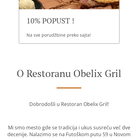
10% POPUST !
Na sve porudžbine preko sajta!
O Restoranu Obelix Gril
Dobrodošli u Restoran Obelix Gril!
Mi smo mesto gde se tradicija i ukus susreću već dve
decenije. Nalazimo se na Futoškom putu 59 u Novom