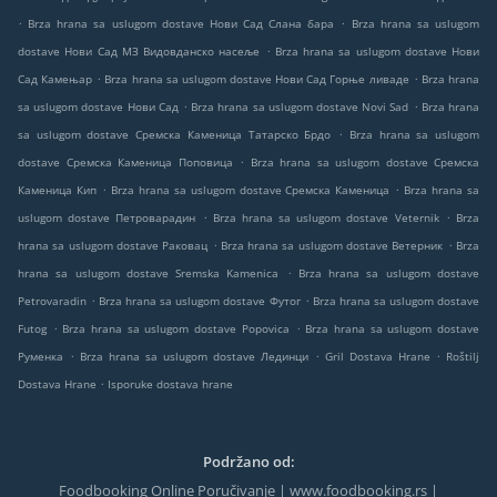
.
.
Brza hrana sa uslugom dostave Нови Сад Слана бара
Brza hrana sa uslugom
.
dostave Нови Сад МЗ Видовданско насеље
Brza hrana sa uslugom dostave Нови
.
.
Сад Камењар
Brza hrana sa uslugom dostave Нови Сад Горње ливаде
Brza hrana
.
.
sa uslugom dostave Нови Сад
Brza hrana sa uslugom dostave Novi Sad
Brza hrana
.
sa uslugom dostave Сремска Каменица Татарско Брдо
Brza hrana sa uslugom
.
dostave Сремска Каменица Поповица
Brza hrana sa uslugom dostave Сремска
.
.
Каменица Кип
Brza hrana sa uslugom dostave Сремска Каменица
Brza hrana sa
.
.
uslugom dostave Петроварадин
Brza hrana sa uslugom dostave Veternik
Brza
.
.
hrana sa uslugom dostave Раковац
Brza hrana sa uslugom dostave Ветерник
Brza
.
hrana sa uslugom dostave Sremska Kamenica
Brza hrana sa uslugom dostave
.
.
Petrovaradin
Brza hrana sa uslugom dostave Футог
Brza hrana sa uslugom dostave
.
.
Futog
Brza hrana sa uslugom dostave Popovica
Brza hrana sa uslugom dostave
.
.
.
Руменка
Brza hrana sa uslugom dostave Лединци
Gril Dostava Hrane
Roštilj
.
Dostava Hrane
Isporuke dostava hrane
Podržano od:
Foodbooking Online Poručivanje | www.foodbooking.rs |