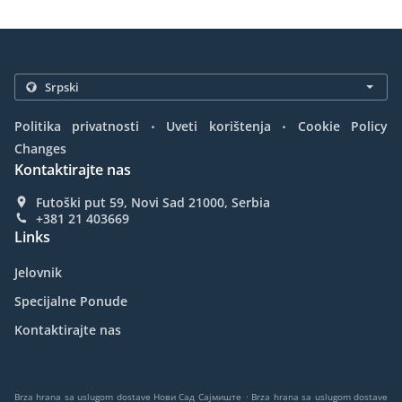
.
.
Politika privatnosti
Uveti korištenja
Cookie Policy
Changes
Kontaktirajte nas
Futoški put 59, Novi Sad 21000, Serbia
+381 21 403669
Links
Jelovnik
Specijalne Ponude
Kontaktirajte nas
.
Brza hrana sa uslugom dostave Нови Сад Сајмиште
Brza hrana sa uslugom dostave