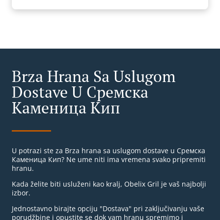
Brza Hrana Sa Uslugom
Dostave U Сремска
Каменица Кип
U potrazi ste za Brza hrana sa uslugom dostave u Сремска
Каменица Кип? Ne ume niti ima vremena svako pripremiti
hranu.
Kada želite biti usluženi kao kralj, Obelix Gril je vaš najbolji
izbor.
Jednostavno birajte opciju "Dostava" pri zaključivanju vaše
porudžbine i opustite se dok vam hranu spremimo i