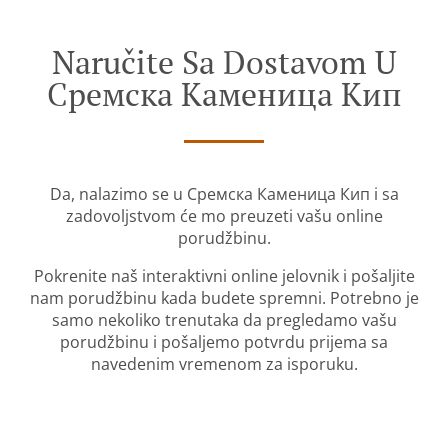
Naručite Sa Dostavom U
Сремска Каменица Кип
Da, nalazimo se u Сремска Каменица Кип i sa
zadovoljstvom će mo preuzeti vašu online
porudžbinu.
Pokrenite naš interaktivni online jelovnik i pošaljite
nam porudžbinu kada budete spremni. Potrebno je
samo nekoliko trenutaka da pregledamo vašu
porudžbinu i pošaljemo potvrdu prijema sa
navedenim vremenom za isporuku.